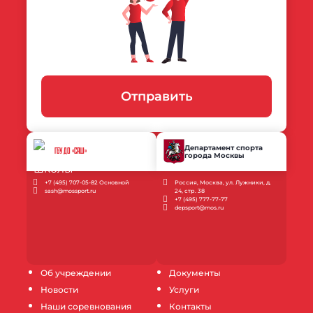
Отправить
Департамент спорта
ГБУ ДО «САШ»
города Москвы
+7 (495) 707-05-82 Основной
Россия, Москва, ул. Лужники, д.
sash@mossport.ru
24, стр. 38
+7 (495) 777-77-77
depsport@mos.ru
Об учреждении
Документы
Новости
Услуги
Наши соревнования
Контакты