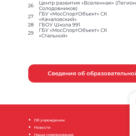
Центр развития «Вселенная» (Легион
26
Солодовников)
ГБУ «МосСпортОбъект» СК
27
«Качаловский»
28
ГБОУ Школа 991
ГБУ «МосСпортОбъект» СК
29
«Стальной»
Сведения об образовательн
Об учреждении
Новости
Наши соревнования