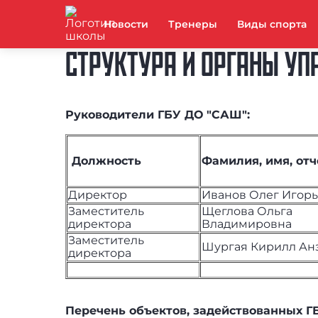
Новости
Тренеры
Виды спорта
СТРУКТУРА И ОРГАНЫ УП
Руководители ГБУ ДО "САШ":
Должность
Фамилия, имя, от
Директор
Иванов Олег Игор
Заместитель
Щеглова Ольга
директора
Владимировна
Заместитель
Шургая Кирилл Ан
директора
Перечень объектов, задействованных Г