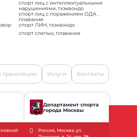
спорт лиц с интеллектуальными
нарушениями, тхэквондо
спорт лиц с поражением ОДА ,
плавание
овор
спорт ЛИН, тхэквондо
спорт слепых, плавание
 трансляции
Услуги
Контакты
Департамент спорта
города Москвы
Основной
Россия, Москва, ул.
Лужники, д. 24, стр. 38