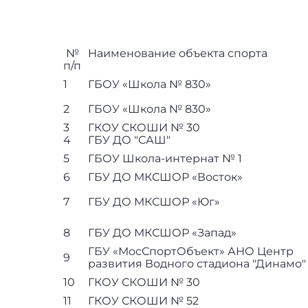
№
Наименование объекта спорта
п/п
1
ГБОУ «Школа № 830»
2
ГБОУ «Школа № 830»
3
ГКОУ СКОШИ № 30
4
ГБУ ДО "САШ"
5
ГБОУ Школа-интернат № 1
6
ГБУ ДО МКСШОР «Восток»
7
ГБУ ДО МКСШОР «Юг»
8
ГБУ ДО МКСШОР «Запад»
ГБУ «МосСпортОбъект» АНО Центр
9
развития Водного стадиона "Динамо"
10
ГКОУ СКОШИ № 30
11
ГКОУ СКОШИ № 52