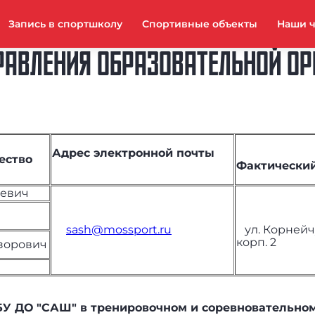
Запись в спортшколу
Спортивные объекты
Наши 
РАВЛЕНИЯ ОБРАЗОВАТЕЛЬНОЙ О
Адрес электронной почты
чество
Фактический
ьевич
sash@mossport.ru
ул. Корнейчук
корп. 2
зорович
БУ ДО "САШ" в тренировочном и соревновательном