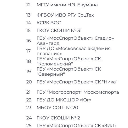
12
МГТУ имени Н.Э. Баумана
13
ФГБОУ ИВО РГУ СоцТех
14
КСРК ВОС
15
ГКОУ СКОШИ № 31
ГБУ «МосСпортОбъект» Стадион
16
Авангард
ГБУ ДО «Московская академия
17
плавания»
ГБУ «МосСпортОбъект» СК
18
"Коломенский"
ГБУ «МосСпортОбъект» СК
19
"Северный"
20
ГБУ «МосСпортОбъект» СК "Ника"
21
ГБУ "Мосгорспорт" Москомспорта
22
ГБУ ДО МКСШОР «Юг»
23
МБОУ СОШ № 20
24
ГКОУ СКОШИ № 2
25
ГБУ «МосСпортОбъект» СК «ЗИЛ»